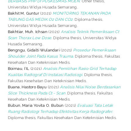
BERBASIS PHP DI PUSKESMAS MIJEN.
Other thesis,
Universitas Widya Husada Semarang.
Bakhit M, Guntur
(2021)
MONITORING TEKANAN PADA
TABUNG GAS MEDIK O2 DAN CO2.
Diploma thesis,
Universitas Widya Husada Semarang.
Bakhtiar, Muh. Ichsan
(2021)
Analisis Teknik Pemeriksaan Ct
Scan Thorax Low Dose.
Diploma thesis, Universitas Widya
Husada Semarang.
Bengngu, Gidalti Wulandari
(2021)
Prosedur Pemeriksaan
Shoulder Joint Pada Kasus Trauma.
Diploma thesis, Fakultas
Kesehatan Dan Keteknisian Medis.
Boimau, I’IL
(2021)
Analisis Pemilihan Rasio Grid Terhadap
Kualitas Radiograf Di Instalasi Radiologi.
Diploma thesis,
Fakultas Kesehatan Dan Keteknisian Medis.
Buana, Hastoro Bayu
(2021)
Analisis Nilai Noise Berdasarkan
Slice Thickness Pada Ct - Scan.
Diploma thesis, Fakultas
Kesehatan Dan Keteknisian Medis.
Bubun, Maria Yovita O. Bubun
(2021)
Evaluasi Tata Letak
Ruang Radiologi Terhadap Efektivitas Kerja Radiografer.
Diploma thesis, Fakultas Kesehatan Dan Keteknisian Medis.