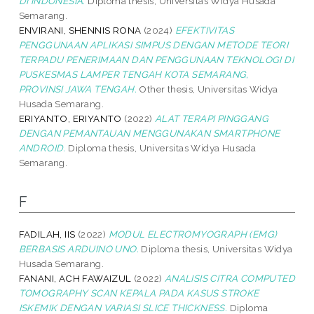
DI INDONESIA.
Diploma thesis, Universitas Widya Husada
Semarang.
ENVIRANI, SHENNIS RONA
(2024)
EFEKTIVITAS
PENGGUNAAN APLIKASI SIMPUS DENGAN METODE TEORI
TERPADU PENERIMAAN DAN PENGGUNAAN TEKNOLOGI DI
PUSKESMAS LAMPER TENGAH KOTA SEMARANG,
PROVINSI JAWA TENGAH.
Other thesis, Universitas Widya
Husada Semarang.
ERIYANTO, ERIYANTO
(2022)
ALAT TERAPI PINGGANG
DENGAN PEMANTAUAN MENGGUNAKAN SMARTPHONE
ANDROID.
Diploma thesis, Universitas Widya Husada
Semarang.
F
FADILAH, IIS
(2022)
MODUL ELECTROMYOGRAPH (EMG)
BERBASIS ARDUINO UNO.
Diploma thesis, Universitas Widya
Husada Semarang.
FANANI, ACH FAWAIZUL
(2022)
ANALISIS CITRA COMPUTED
TOMOGRAPHY SCAN KEPALA PADA KASUS STROKE
ISKEMIK DENGAN VARIASI SLICE THICKNESS.
Diploma