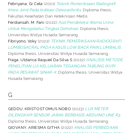
Febriyana, Gi Cela
(2021)
Teknik Pemeriksaan Radiografi
Knee Joint Pada Indikasi Osteoarthritis.
Diploma thesis,
Fakultas Kesehatan Dan Keteknisian Medis.
Ferdiansah, M. Fani
(2022)
Alat Pendeteksi Warna Urine
Untuk Mengetahui Tingkat Dehidrasi.
Diploma thesis,
Universitas Widya Husada Semarang.
Fibriyono, Voky
(2022)
TEKNIK PEMERIKSAAN RADIOGRAFI
LUMBOSACRAL PADA KASUS LOW BACK PAIN LUMBALIS.
Diploma thesis, Universitas Widya Husada Semarang.
Fraga, Uldarica Raquiel Da Silva S
(2022)
ANALISIS METODE
PENELITIAN UJI KELUARAN TEGANGAN TABUNG (KVP)
PADA PESAWAT SINAR-X.
Diploma thesis, Universitas Widya
Husada Semarang.
G
GEDDU, KRISTOSTOMUS NOBO
(2023)
LUX METER
DILENGKAPI SENSOR JARAK BERBASIS ARDUINO UNE R3.
Diploma thesis, Universitas Widya Husada Semarang.
GIOVANY, ARIESMA GITHA
(2022)
ANALISIS PERBEDAAN