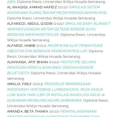
2560.
Diploma thesis, Universitas Widya Husada Semarang.
AL KHAQIQI, AHMAD HAFIDZ
(2022)
SIMULASI SISTEM
KEAMANAN RUANG REKAM MEDIS MENGGUNAKAN RFID.
Diploma thesis, Universitas Widya Husada Semarang.
ALFARIDZI, ABDUL QODRI
(2022)
SIMULASI BABY BLANKET
WARMER DENGAN SISTEM DETEKSI SENSOR SUHU
BERBASIS MIKROKONTROLER.
Diploma thesis, Universitas
Widya Husada Semarang.
ALFARIZI, HABIB
(2021)
MODIFIKASI ALAT PENGHITUNG
OBESITAS DINI BERBASIS MIKROKONTROLLER.
Diploma
thesis, Universitas Widya Husada Semarang.
ALKHANSA, AFIF BHIAN
(2022)
PROTOTIPE GELANG
PENCEGAH PENCULIKAN ANAK DENGAN SENSOR
BLUETOOTH.
Diploma thesis, Universitas Widya Husada
Semarang.
AMALIA, FIRLY
(2023)
PROSEDUR PEMERIKSAAN
RADIOGRAFI VERTEBRAE LUMBOSACRAL PADA KASUS
LOW BACK PAIN (LBP) DI INSTALASI RADIOLOGI RSUD dr.
GUNAWAN MANGUNKUSUMO AMBARAWA.
Diploma thesis,
Universitas Widya Husada Semarang.
AMANDA, BETA THIARA
(2022)
PENATALAKSANAAN
FISIOTERAPI DENGAN SHORTWAVE DIATHERMY DAN