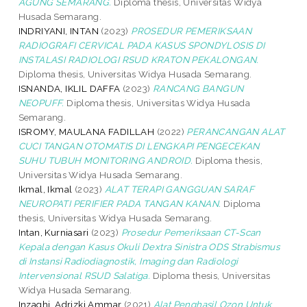
AGUNG SEMARANG.
Diploma thesis, Universitas Widya
Husada Semarang.
INDRIYANI, INTAN
(2023)
PROSEDUR PEMERIKSAAN
RADIOGRAFI CERVICAL PADA KASUS SPONDYLOSIS DI
INSTALASI RADIOLOGI RSUD KRATON PEKALONGAN.
Diploma thesis, Universitas Widya Husada Semarang.
ISNANDA, IKLIL DAFFA
(2023)
RANCANG BANGUN
NEOPUFF.
Diploma thesis, Universitas Widya Husada
Semarang.
ISROMY, MAULANA FADILLAH
(2022)
PERANCANGAN ALAT
CUCI TANGAN OTOMATIS DI LENGKAPI PENGECEKAN
SUHU TUBUH MONITORING ANDROID.
Diploma thesis,
Universitas Widya Husada Semarang.
Ikmal, Ikmal
(2023)
ALAT TERAPI GANGGUAN SARAF
NEUROPATI PERIFIER PADA TANGAN KANAN.
Diploma
thesis, Universitas Widya Husada Semarang.
Intan, Kurniasari
(2023)
Prosedur Pemeriksaan CT-Scan
Kepala dengan Kasus Okuli Dextra Sinistra ODS Strabismus
di Instansi Radiodiagnostik, Imaging dan Radiologi
Intervensional RSUD Salatiga.
Diploma thesis, Universitas
Widya Husada Semarang.
Inzaghi, Adrizki Ammar
(2021)
Alat Penghasil Ozon Untuk