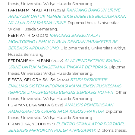
thesis, Universitas Widya Husada Semarang.
FARHAN M, M ALFATH
(2025)
RANCANG BANGUN URINE
ANALYZER UNTUK MENDETEKSI DIABETES BERDASARKAN
NILAI pH DAN WARNA URINE.
Diploma thesis, Universitas
Widya Husada Semarang.
FEBRIAN, RIO
(2025)
RANCANG BANGUN ALAT
MONITORING LEMAK TUBUH DENGAN PARAMETER BF
BERBASIS ARDUINO UNO.
Diploma thesis, Universitas Widya
Husada Semarang.
FERDIANSAH, M FANI
(2022)
ALAT PENDEKTEKSI WARNA
URINE UNTUK MENGETAHUI TINGKAT DEHIDRASI.
Diploma
thesis, Universitas Widya Husada Semarang.
FIESTA, GELORA SALSA
(2024)
STUDI DESKRIPTIF
EVALUASI SISTEM INFORMASI MANAJEMEN PUSKESMAS
(SIMPUS) DI PUSKESMAS BERGAS BERBASIS HOT-FIT.
Other
thesis, Universitas Widya Husada Semarang.
FIJRIYANI, EKA WIDIA
(2022)
ANALISIS PEMERIKSAAN
RADIOGRAFI OS CRURIS PADA KASUS FRAKTUR.
Diploma
thesis, Universitas Widya Husada Semarang.
FIRANDIKA, YODI
(2021)
ELEKTRO STIMULATOR PORTABEL
BERBASIS MIKROKONTROLER ATMEGA8535.
Diploma thesis,