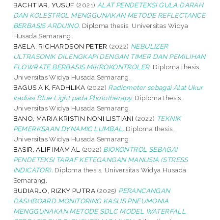
BACHTIAR, YUSUF
(2021)
ALAT PENDETEKSI GULA DARAH
DAN KOLESTROL MENGGUNAKAN METODE REFLECTANCE
BERBASIS ARDUINO.
Diploma thesis, Universitas Widya
Husada Semarang.
BAELA, RICHARDSON PETER
(2022)
NEBULIZER
ULTRASONIK DILENGKAPI DENGAN TIMER DAN PEMILIHAN
FLOWRATE BERBASIS MIKROKONTROLER.
Diploma thesis,
Universitas Widya Husada Semarang.
BAGUS A K, FADHLIKA
(2022)
Radiometer sebagai Alat Ukur
Iradiasi Blue Light pada Phototherapy.
Diploma thesis,
Universitas Widya Husada Semarang.
BANO, MARIA KRISTIN NONI LISTIANI
(2022)
TEKNIK
PEMERKSAAN DYNAMIC LUMBAL.
Diploma thesis,
Universitas Widya Husada Semarang.
BASIR, ALIF IMAM AL
(2022)
BIOKONTROL SEBAGAI
PENDETEKSI TARAF KETEGANGAN MANUSIA (STRESS
INDICATOR).
Diploma thesis, Universitas Widya Husada
Semarang.
BUDIARJO, RIZKY PUTRA
(2025)
PERANCANGAN
DASHBOARD MONITORING KASUS PNEUMONIA
MENGGUNAKAN METODE SDLC MODEL WATERFALL