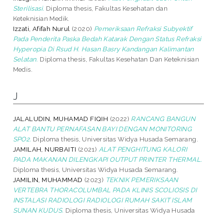
Sterilisasi.
Diploma thesis, Fakultas Kesehatan dan
Keteknisian Medik.
Izzati, Afifah Nurul
(2020)
Pemeriksaan Refraksi Subyektif
Pada Penderita Paska Bedah Katarak Dengan Status Refraksi
Hyperopia Di Rsud H. Hasan Basry Kandangan Kalimantan
Selatan.
Diploma thesis, Fakultas Kesehatan Dan Keteknisian
Medis.
J
JALALUDIN, MUHAMAD FIQIH
(2022)
RANCANG BANGUN
ALAT BANTU PERNAFASAN BAYI DENGAN MONITORING
SPO2.
Diploma thesis, Universitas Widya Husada Semarang.
JAMILAH, NURBAITI
(2021)
ALAT PENGHITUNG KALORI
PADA MAKANAN DILENGKAPI OUTPUT PRINTER THERMAL.
Diploma thesis, Universitas Widya Husada Semarang.
JAMILIN, MUHAMMAD
(2023)
TEKNIK PEMERIKSAAN
VERTEBRA THORACOLUMBAL PADA KLINIS SCOLIOSIS DI
INSTALASI RADIOLOGI RADIOLOGI RUMAH SAKIT ISLAM
SUNAN KUDUS.
Diploma thesis, Universitas Widya Husada