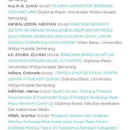
AULIA Q, ILHAD
(2022)
PLASMA SEPARATOR BERBASIS
ARDUINO UNO.
Diploma thesis, Universitas Widya Husada
Semarang.
AWWALUDDIN, ARDIYAN
(2025)
RANCANG BANGUN
SISTEM INFORMASI MANAJEMEN ARSIP REKAM MEDIS
ELEKTRONIK BERBASIS WEB DI RUMAH SAKIT UMUM
DAERAH SUNAN KALIJAGA DEMAK.
Other thesis, Universitas
Widya Husada Semarang.
AZ-ZAHRA, ELYANA
(2024)
RANCANG BANGUN INFUSE
WARMER DENGAN VALVE AUTOMATIC.
Diploma thesis,
Universitas Widya Husada Semarang.
Aditara, Onlorado
(2025)
TRAKSI LEHER SERVIKAL POMPA
UDARA FITUR ANTI GERAH.
Diploma thesis, Universitas
Widya Husada Semarang.
Adkhilah, Hanna
(2021)
Studi Literatur Tentang Protokol
Keselamatan & Kesehatan Kerja Di Instalasi Radiologi Pada
Masa Pandemi Covid-19.
Diploma thesis, Fakultas Kesehatan
Dan Keteknisian Medis.
Afifah, Ana Nur
(2018)
Pengaruh Senam Kaki Diabetes
Melitus Terhadap Nilai Kadar Gula Darah Pada Pasien
Diabetes Melitus Tipe 2 Di Puskesmas Pamotan Kabupaten