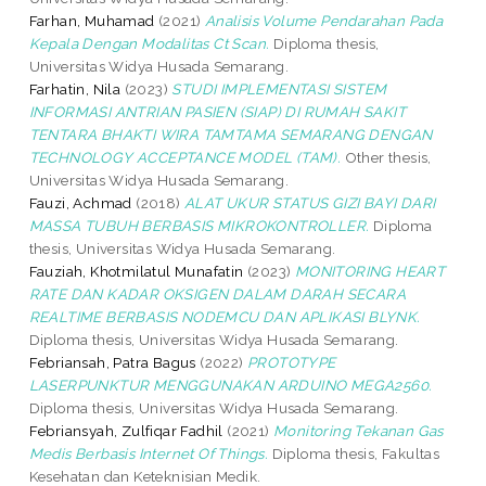
Farhan, Muhamad
(2021)
Analisis Volume Pendarahan Pada
Kepala Dengan Modalitas Ct Scan.
Diploma thesis,
Universitas Widya Husada Semarang.
Farhatin, Nila
(2023)
STUDI IMPLEMENTASI SISTEM
INFORMASI ANTRIAN PASIEN (SIAP) DI RUMAH SAKIT
TENTARA BHAKTI WIRA TAMTAMA SEMARANG DENGAN
TECHNOLOGY ACCEPTANCE MODEL (TAM).
Other thesis,
Universitas Widya Husada Semarang.
Fauzi, Achmad
(2018)
ALAT UKUR STATUS GIZI BAYI DARI
MASSA TUBUH BERBASIS MIKROKONTROLLER.
Diploma
thesis, Universitas Widya Husada Semarang.
Fauziah, Khotmilatul Munafatin
(2023)
MONITORING HEART
RATE DAN KADAR OKSIGEN DALAM DARAH SECARA
REALTIME BERBASIS NODEMCU DAN APLIKASI BLYNK.
Diploma thesis, Universitas Widya Husada Semarang.
Febriansah, Patra Bagus
(2022)
PROTOTYPE
LASERPUNKTUR MENGGUNAKAN ARDUINO MEGA2560.
Diploma thesis, Universitas Widya Husada Semarang.
Febriansyah, Zulfiqar Fadhil
(2021)
Monitoring Tekanan Gas
Medis Berbasis Internet Of Things.
Diploma thesis, Fakultas
Kesehatan dan Keteknisian Medik.