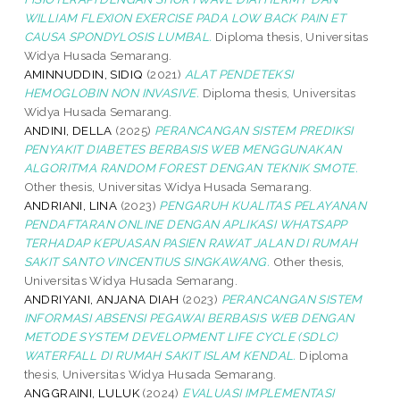
WILLIAM FLEXION EXERCISE PADA LOW BACK PAIN ET
CAUSA SPONDYLOSIS LUMBAL.
Diploma thesis, Universitas
Widya Husada Semarang.
AMINNUDDIN, SIDIQ
(2021)
ALAT PENDETEKSI
HEMOGLOBIN NON INVASIVE.
Diploma thesis, Universitas
Widya Husada Semarang.
ANDINI, DELLA
(2025)
PERANCANGAN SISTEM PREDIKSI
PENYAKIT DIABETES BERBASIS WEB MENGGUNAKAN
ALGORITMA RANDOM FOREST DENGAN TEKNIK SMOTE.
Other thesis, Universitas Widya Husada Semarang.
ANDRIANI, LINA
(2023)
PENGARUH KUALITAS PELAYANAN
PENDAFTARAN ONLINE DENGAN APLIKASI WHATSAPP
TERHADAP KEPUASAN PASIEN RAWAT JALAN DI RUMAH
SAKIT SANTO VINCENTIUS SINGKAWANG.
Other thesis,
Universitas Widya Husada Semarang.
ANDRIYANI, ANJANA DIAH
(2023)
PERANCANGAN SISTEM
INFORMASI ABSENSI PEGAWAI BERBASIS WEB DENGAN
METODE SYSTEM DEVELOPMENT LIFE CYCLE (SDLC)
WATERFALL DI RUMAH SAKIT ISLAM KENDAL.
Diploma
thesis, Universitas Widya Husada Semarang.
ANGGRAINI, LULUK
(2024)
EVALUASI IMPLEMENTASI