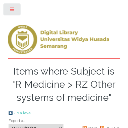
Toggle
Items where Subject is
"R Medicine > RZ Other
systems of medicine"
Up a level
Export as
Atom
RSS 1.0