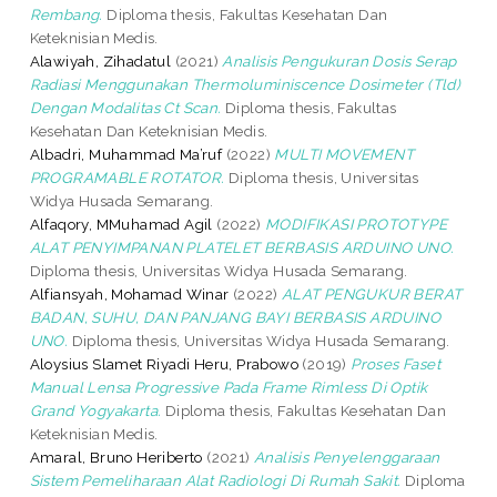
Rembang.
Diploma thesis, Fakultas Kesehatan Dan
Keteknisian Medis.
Alawiyah, Zihadatul
(2021)
Analisis Pengukuran Dosis Serap
Radiasi Menggunakan Thermoluminiscence Dosimeter (Tld)
Dengan Modalitas Ct Scan.
Diploma thesis, Fakultas
Kesehatan Dan Keteknisian Medis.
Albadri, Muhammad Ma’ruf
(2022)
MULTI MOVEMENT
PROGRAMABLE ROTATOR.
Diploma thesis, Universitas
Widya Husada Semarang.
Alfaqory, MMuhamad Agil
(2022)
MODIFIKASI PROTOTYPE
ALAT PENYIMPANAN PLATELET BERBASIS ARDUINO UNO.
Diploma thesis, Universitas Widya Husada Semarang.
Alfiansyah, Mohamad Winar
(2022)
ALAT PENGUKUR BERAT
BADAN, SUHU, DAN PANJANG BAYI BERBASIS ARDUINO
UNO.
Diploma thesis, Universitas Widya Husada Semarang.
Aloysius Slamet Riyadi Heru, Prabowo
(2019)
Proses Faset
Manual Lensa Progressive Pada Frame Rimless Di Optik
Grand Yogyakarta.
Diploma thesis, Fakultas Kesehatan Dan
Keteknisian Medis.
Amaral, Bruno Heriberto
(2021)
Analisis Penyelenggaraan
Sistem Pemeliharaan Alat Radiologi Di Rumah Sakit.
Diploma