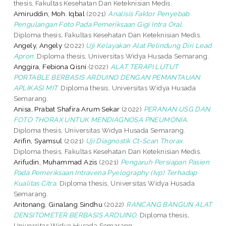
thesis, Fakultas Kesehatan Dan Keteknisian Medis.
Amiruddin, Moh. Iqbal
(2021)
Analisis Faktor Penyebab
Pengulangan Foto Pada Pemeriksaan Gigi Intra Oral.
Diploma thesis, Fakultas Kesehatan Dan Keteknisian Medis.
Angely, Angely
(2022)
Uji Kelayakan Alat Pelindung Diri Lead
Apron.
Diploma thesis, Universitas Widya Husada Semarang.
Anggira, Febiona Qisni
(2022)
ALAT TERAPI LUTUT
PORTABLE BERBASIS ARDUINO DENGAN PEMANTAUAN
APLIKASI MIT.
Diploma thesis, Universitas Widya Husada
Semarang.
Anisa, Prabat Shafira Arum Sekar
(2022)
PERANAN USG DAN
FOTO THORAX UNTUK MENDIAGNOSA PNEUMONIA.
Diploma thesis, Universitas Widya Husada Semarang.
Arifin, Syamsul
(2021)
Uji Diagnostik Ct-Scan Thorax.
Diploma thesis, Fakultas Kesehatan Dan Keteknisian Medis.
Arifudin, Muhammad Azis
(2021)
Pengaruh Persiapan Pasien
Pada Pemeriksaan Intravena Pyelography (Ivp) Terhadap
Kualitas Citra.
Diploma thesis, Universitas Widya Husada
Semarang.
Aritonang, Ginalang Sindhu
(2022)
RANCANG BANGUN ALAT
DENSITOMETER BERBASIS ARDUINO.
Diploma thesis,
Universitas Widya Husada Semarang.