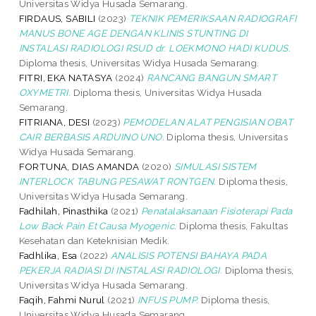
Universitas Widya Husada Semarang.
FIRDAUS, SABILI
(2023)
TEKNIK PEMERIKSAAN RADIOGRAFI
MANUS BONE AGE DENGAN KLINIS STUNTING DI
INSTALASI RADIOLOGI RSUD dr. LOEKMONO HADI KUDUS.
Diploma thesis, Universitas Widya Husada Semarang.
FITRI, EKA NATASYA
(2024)
RANCANG BANGUN SMART
OXYMETRI.
Diploma thesis, Universitas Widya Husada
Semarang.
FITRIANA, DESI
(2023)
PEMODELAN ALAT PENGISIAN OBAT
CAIR BERBASIS ARDUINO UNO.
Diploma thesis, Universitas
Widya Husada Semarang.
FORTUNA, DIAS AMANDA
(2020)
SIMULASI SISTEM
INTERLOCK TABUNG PESAWAT RONTGEN.
Diploma thesis,
Universitas Widya Husada Semarang.
Fadhilah, Pinasthika
(2021)
Penatalaksanaan Fisioterapi Pada
Low Back Pain Et Causa Myogenic.
Diploma thesis, Fakultas
Kesehatan dan Keteknisian Medik.
Fadhlika, Esa
(2022)
ANALISIS POTENSI BAHAYA PADA
PEKERJA RADIASI DI INSTALASI RADIOLOGI.
Diploma thesis,
Universitas Widya Husada Semarang.
Faqih, Fahmi Nurul
(2021)
INFUS PUMP.
Diploma thesis,
Universitas Widya Husada Semarang.