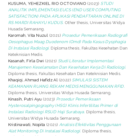
KUSUMA, YEHEZKIEL RIO OCTOVIANO
(2023)
STUDI
ANALITIK IMPLEMENTASI EUCS (END USER COMPUTING
SATISFACTION) PADA APLIKASI PENDAFTARAN ONLINE DI
RS MARDI RAHAYU KUDUS.
Other thesis, Universitas Widya
Husada Semarang.
Karomah, Vita Nuzul
(2021)
Prosedur Pemeriksaan Radiografi
Oesophagus Maag Duodenom (Omd) Pada Kasus Dysphagia
Di Instalasi Radiologi.
Diploma thesis, Fakultas Kesehatan Dan
Keteknisian Medis.
Kasanah, Firla Dwi
(2021)
Studi Literatur Implementasi
Manajemen Keselamatan Dan Kesehatan Kerja Di Radiologi.
Diploma thesis, Fakultas Kesehatan Dan Keteknisian Medis.
Khaqiqi, Ahmad Hafidz Al
(2022)
SIMULASI SISTEM
KEAMANAN RUANG REKAM MEDIS MENGGUNAKAN RFID.
Diploma thesis, Universitas Widya Husada Semarang.
Kinasih, Putri Ayu
(2023)
Prosedur Pemeriksaan
Hysterosalpingography (HSG) Klinis Infertilitas Primer di
Instalasi Radiologi RSUD Haji Surabaya.
Diploma thesis,
Universitas Widya Husada Semarang.
Kristinawati, Nopita
(2021)
Analisis Efektivitas Penggunaan
Alat Monitoring Di Instalasi Radiologi.
Diploma thesis,