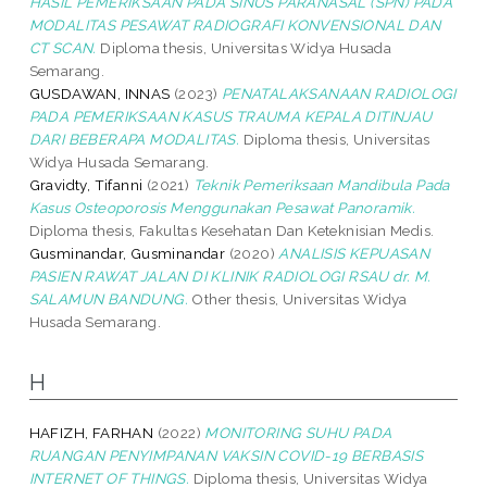
HASIL PEMERIKSAAN PADA SINUS PARANASAL (SPN) PADA
MODALITAS PESAWAT RADIOGRAFI KONVENSIONAL DAN
CT SCAN.
Diploma thesis, Universitas Widya Husada
Semarang.
GUSDAWAN, INNAS
(2023)
PENATALAKSANAAN RADIOLOGI
PADA PEMERIKSAAN KASUS TRAUMA KEPALA DITINJAU
DARI BEBERAPA MODALITAS.
Diploma thesis, Universitas
Widya Husada Semarang.
Gravidty, Tifanni
(2021)
Teknik Pemeriksaan Mandibula Pada
Kasus Osteoporosis Menggunakan Pesawat Panoramik.
Diploma thesis, Fakultas Kesehatan Dan Keteknisian Medis.
Gusminandar, Gusminandar
(2020)
ANALISIS KEPUASAN
PASIEN RAWAT JALAN DI KLINIK RADIOLOGI RSAU dr. M.
SALAMUN BANDUNG.
Other thesis, Universitas Widya
Husada Semarang.
H
HAFIZH, FARHAN
(2022)
MONITORING SUHU PADA
RUANGAN PENYIMPANAN VAKSIN COVID-19 BERBASIS
INTERNET OF THINGS.
Diploma thesis, Universitas Widya