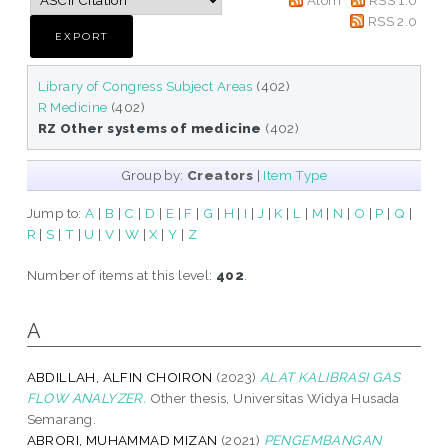
RSS 2.0
Library of Congress Subject Areas
(402)
R Medicine
(402)
RZ Other systems of medicine
(402)
Group by:
Creators
|
Item Type
Jump to:
A
|
B
|
C
|
D
|
E
|
F
|
G
|
H
|
I
|
J
|
K
|
L
|
M
|
N
|
O
|
P
|
Q
|
R
|
S
|
T
|
U
|
V
|
W
|
X
|
Y
|
Z
Number of items at this level:
402
.
A
ABDILLAH, ALFIN CHOIRON
(2023)
ALAT KALIBRASI GAS
FLOW ANALYZER.
Other thesis, Universitas Widya Husada
Semarang.
ABRORI, MUHAMMAD MIZAN
(2021)
PENGEMBANGAN