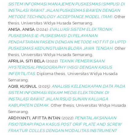
SISTEM INFORMASI MANAJEMEN PUSKESMAS (SIMPUS) DI
INSTALASI RAWAT JALAN PUSKESMAS BAWEN DENGAN
METODE TECHNOLOGY ACCEPTANCE MODEL (TAM).
Other
thesis, Universitas Widya Husada Semarang.
ANISA, ANISA
(2024)
EVALUASI SISTEM ELEKTRONIK
PUSKESMAS (E-PUSKESMAS) DI PELAYANAN
PENDAFTARAN PASIEN DENGAN METODE HOT FIT DI UPTD
PUSKESMAS KEDUNGTUBAN BLORA JAWA TENGAH.
Other
thesis, Universitas Widya Husada Semarang.
APRILIA, SITI BELA
(2022)
TEKNIK PEMERIKSAAN
HYSTEROSALPINGOGRAPHY (HSG) DENGAN KASUS
INFERTILITAS.
Diploma thesis, Universitas Widya Husada
Semarang.
AQIB, KUSNUL
(2025)
ANALISIS KELENGKAPAN DATA PADA
SISTEM INFORMASI REKAM MEDIS ELEKTRONIK DI
INSTALASI RAWAT JALAN RSUD SUNAN KALIJAGA
KABUPATEN DEMAK.
Other thesis, Universitas Widya Husada
Semarang.
ARDIYANTI, AFITTA INTAN
(2022)
PENATALAKSANAAN
FISIOTERAPI PADA KASUS POST ORIF PLATE AND SCREW
FRAKTUR COLLES DENGAN MODALITAS INSTRUMENT