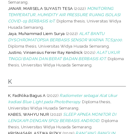
Semarang.
JANAR, MARSELA SUYASTI TESA
(2022)
MONITORING
TEMPERATUR, HUMIDITY AIR PRESSURE RUANG ISOLASI
COVID-19 BERBASIS IoT.
Diploma thesis, Universitas Widya
Husada Semarang.
Jaya, Muhammad Liem Surya
(2022)
ALAT BANTU
DYSCHROMATOPSIA BERBASIS SENSOR WARNA TCS3200.
Diploma thesis, Universitas Widya Husada Semarang.
Justino, Vinsensius Ferrer Ray Kendrick
(2021)
ALAT UKUR
TINGGI BADAN DAN BERAT BADAN BERBASIS IOT.
Diploma
thesis, Universitas Widya Husada Semarang.
K
K, Fadhlika Bagus A
(2022)
Radiometer sebagai Alat Ukur
Iradiasi Blue Light pada Phototherapy.
Diploma thesis,
Universitas Widya Husada Semarang.
KABES, WAHYU NUR
(2022)
SLEEP APNEA MONITOR DI
LENGKAPI DENGAN SPO2 BERBASIS ANDROID.
Diploma
thesis, Universitas Widya Husada Semarang.
KRISNASARI, ASTIKA RIZKY
(2025)
RANCANG BANGUN