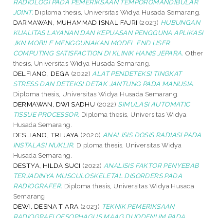
RADIOLOGI PADA PEMERIKSAAN TEMPOROMANDIBULAR
JOINT.
Diploma thesis, Universitas Widya Husada Semarang.
DARMAWAN, MUHAMMAD ISNAL FAJRI
(2023)
HUBUNGAN
KUALITAS LAYANAN DAN KEPUASAN PENGGUNA APLIKASI
JKN MOBILE MENGGUNAKAN MODEL END USER
COMPUTING SATISFACTION DI KLINIK HANIS JEPARA.
Other
thesis, Universitas Widya Husada Semarang.
DELFIANO, DEGA
(2022)
ALAT PENDETEKSI TINGKAT
STRESS DAN DETEKSI DETAK JANTUNG PADA MANUSIA.
Diploma thesis, Universitas Widya Husada Semarang.
DERMAWAN, DWI SADHU
(2022)
SIMULASI AUTOMATIC
TISSUE PROCESSOR.
Diploma thesis, Universitas Widya
Husada Semarang.
DESLIANO, TRI JAYA
(2020)
ANALISIS DOSIS RADIASI PADA
INSTALASI NUKLIR.
Diploma thesis, Universitas Widya
Husada Semarang.
DESTYA, HILDA SUCI
(2022)
ANALISIS FAKTOR PENYEBAB
TERJADINYA MUSCULOSKELETAL DISORDERS PADA
RADIOGRAFER.
Diploma thesis, Universitas Widya Husada
Semarang.
DEWI, DESNA TIARA
(2023)
TEKNIK PEMERIKSAAN
RADIOGRAFI OESOPHAGUS MAAG DUODENUM PADA