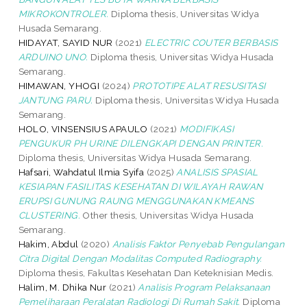
MIKROKONTROLER.
Diploma thesis, Universitas Widya
Husada Semarang.
HIDAYAT, SAYID NUR
(2021)
ELECTRIC COUTER BERBASIS
ARDUINO UNO.
Diploma thesis, Universitas Widya Husada
Semarang.
HIMAWAN, YHOGI
(2024)
PROTOTIPE ALAT RESUSITASI
JANTUNG PARU.
Diploma thesis, Universitas Widya Husada
Semarang.
HOLO, VINSENSIUS APAULO
(2021)
MODIFIKASI
PENGUKUR PH URINE DILENGKAPI DENGAN PRINTER.
Diploma thesis, Universitas Widya Husada Semarang.
Hafsari, Wahdatul Ilmia Syifa
(2025)
ANALISIS SPASIAL
KESIAPAN FASILITAS KESEHATAN DI WILAYAH RAWAN
ERUPSI GUNUNG RAUNG MENGGUNAKAN KMEANS
CLUSTERING.
Other thesis, Universitas Widya Husada
Semarang.
Hakim, Abdul
(2020)
Analisis Faktor Penyebab Pengulangan
Citra Digital Dengan Modalitas Computed Radiography.
Diploma thesis, Fakultas Kesehatan Dan Keteknisian Medis.
Halim, M. Dhika Nur
(2021)
Analisis Program Pelaksanaan
Pemeliharaan Peralatan Radiologi Di Rumah Sakit.
Diploma