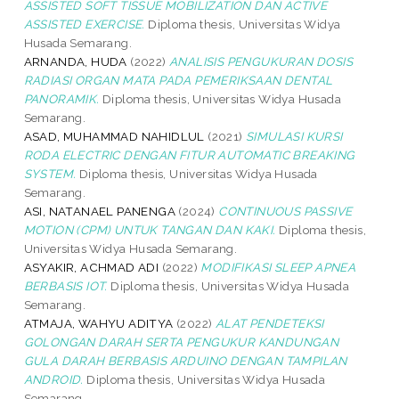
ASSISTED SOFT TISSUE MOBILIZATION DAN ACTIVE
ASSISTED EXERCISE.
Diploma thesis, Universitas Widya
Husada Semarang.
ARNANDA, HUDA
(2022)
ANALISIS PENGUKURAN DOSIS
RADIASI ORGAN MATA PADA PEMERIKSAAN DENTAL
PANORAMIK.
Diploma thesis, Universitas Widya Husada
Semarang.
ASAD, MUHAMMAD NAHIDLUL
(2021)
SIMULASI KURSI
RODA ELECTRIC DENGAN FITUR AUTOMATIC BREAKING
SYSTEM.
Diploma thesis, Universitas Widya Husada
Semarang.
ASI, NATANAEL PANENGA
(2024)
CONTINUOUS PASSIVE
MOTION (CPM) UNTUK TANGAN DAN KAKI.
Diploma thesis,
Universitas Widya Husada Semarang.
ASYAKIR, ACHMAD ADI
(2022)
MODIFIKASI SLEEP APNEA
BERBASIS IOT.
Diploma thesis, Universitas Widya Husada
Semarang.
ATMAJA, WAHYU ADITYA
(2022)
ALAT PENDETEKSI
GOLONGAN DARAH SERTA PENGUKUR KANDUNGAN
GULA DARAH BERBASIS ARDUINO DENGAN TAMPILAN
ANDROID.
Diploma thesis, Universitas Widya Husada
Semarang.