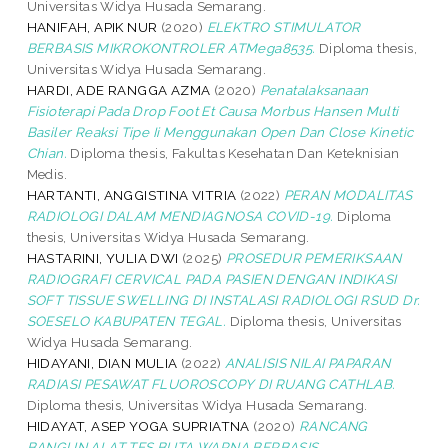
Universitas Widya Husada Semarang.
HANIFAH, APIK NUR
(2020)
ELEKTRO STIMULATOR
BERBASIS MIKROKONTROLER ATMega8535.
Diploma thesis,
Universitas Widya Husada Semarang.
HARDI, ADE RANGGA AZMA
(2020)
Penatalaksanaan
Fisioterapi Pada Drop Foot Et Causa Morbus Hansen Multi
Basiler Reaksi Tipe Ii Menggunakan Open Dan Close Kinetic
Chian.
Diploma thesis, Fakultas Kesehatan Dan Keteknisian
Medis.
HARTANTI, ANGGISTINA VITRIA
(2022)
PERAN MODALITAS
RADIOLOGI DALAM MENDIAGNOSA COVID-19.
Diploma
thesis, Universitas Widya Husada Semarang.
HASTARINI, YULIA DWI
(2025)
PROSEDUR PEMERIKSAAN
RADIOGRAFI CERVICAL PADA PASIEN DENGAN INDIKASI
SOFT TISSUE SWELLING DI INSTALASI RADIOLOGI RSUD Dr.
SOESELO KABUPATEN TEGAL.
Diploma thesis, Universitas
Widya Husada Semarang.
HIDAYANI, DIAN MULIA
(2022)
ANALISIS NILAI PAPARAN
RADIASI PESAWAT FLUOROSCOPY DI RUANG CATHLAB.
Diploma thesis, Universitas Widya Husada Semarang.
HIDAYAT, ASEP YOGA SUPRIATNA
(2020)
RANCANG
BANGUN ALAT TES BUTA WARNA BERBASIS