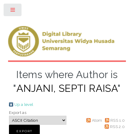
Toggle
Items where Author is
"
ANJANI, SEPTI RAISA
"
Up a level
Export as
Atom
RSS 1.0
RSS 2.0