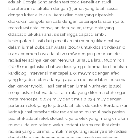
adalah Google Scholar dan textbook. Penelitian studi
literature ini dilakukan dengan 3 jurnal yang telah sesuai
dengan kriteria inklusi. Kemudian data yang diperoleh
dilakukan pengolahan data dengan beberapa tahapan yaitu
mereduksi data, penyajian data, selanjutnya data yang
didapat dilakukan analisis sehingga dapat diambil
kesimpulan. Hasil dari penelitian ini menunjukkan bahwa
dalam jurnal Zubaidah Alatas (2014) untuk dosis tindakan CT
scan abdomen bayi adalah 20 mSv dengan perkiraan efek
radiasi terjadinya kanker. Menurut jurnal Lailatul Muqmiroh
(2018) menjelaskan bahwa dosis yang diterima dari tindakan
kardiologi intervensi mencapai 1,53 mGym3 dengan efek
yang terjadi setelah adanya paparan radiasi adalah leukemia
dan kanker tyroid. Hasil penelitian jurnal Nurhayati (2016)
menjelaskan bahwa dosis rata-rata yang diterima oleh organ
mata mencapai 0,074 mGy dan timus 0,034 mGy dengan
perkiraan efek yang terjadi adalah efek stokastik. Berdasarkan
ketiga jurnal tersebut efek radiasi yang muncul pada pasien
pediatrik adalah efek stokastik, yaitu efek yang mungkin akan
muncul dalam selang waktu tertentu tanpa melihat dosis
radiasi yang diterima. Untuk mengurangi adanya efek radiasi
dapat dilakukan dengan menerapkan aspek manajemen