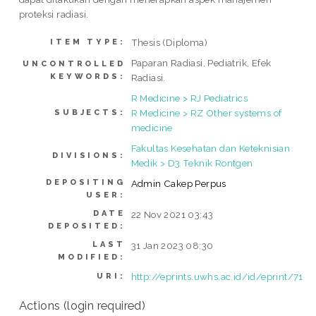
proteksi radiasi.
Thesis (Diploma)
ITEM TYPE:
Paparan Radiasi, Pediatrik, Efek
UNCONTROLLED
KEYWORDS:
Radiasi.
R Medicine > RJ Pediatrics
R Medicine > RZ Other systems of
SUBJECTS:
medicine
Fakultas Kesehatan dan Keteknisian
DIVISIONS:
Medik > D3 Teknik Rontgen
DEPOSITING
Admin Cakep Perpus
USER:
DATE
22 Nov 2021 03:43
DEPOSITED:
LAST
31 Jan 2023 08:30
MODIFIED:
http://eprints.uwhs.ac.id/id/eprint/71
URI:
Actions (login required)