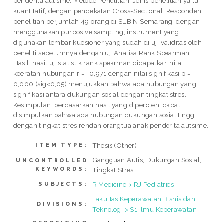
penderita autisme. Metode Penelitian: Jenis penelitian yaitu
kuantitatif, dengan pendekatan Cross-Sectional. Responden
penelitian berjumlah 49 orang di SLB N Semarang, dengan
menggunakan purposive sampling, instrument yang
digunakan lembar kuesioner yang sudah di uji validitas oleh
peneliti sebelumnya dengan uji Analisa Rank Spearman.
Hasil: hasil uji statistik rank spearman didapatkan nilai
keeratan hubungan r = -0,971 dengan nilai signifikasi p =
0,000 (sig<0,05) menujukkan bahwa ada hubungan yang
signifikasi antara dukungan sosial dengan tingkat stres.
Kesimpulan: berdasarkan hasil yang diperoleh, dapat
disimpulkan bahwa ada hubungan dukungan sosial tinggi
dengan tingkat stres rendah orangtua anak penderita autsime.
Thesis (Other)
ITEM TYPE:
Gangguan Autis, Dukungan Sosial,
UNCONTROLLED
KEYWORDS:
Tingkat Stres
R Medicine > RJ Pediatrics
SUBJECTS:
Fakultas Keperawatan Bisnis dan
DIVISIONS:
Teknologi > S1 Ilmu Keperawatan