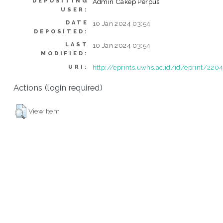
DEPOSITING
Admin Cakep Perpus
USER:
DATE
10 Jan 2024 03:54
DEPOSITED:
LAST
10 Jan 2024 03:54
MODIFIED:
http://eprints.uwhs.ac.id/id/eprint/220
URI:
Actions (login required)
View Item