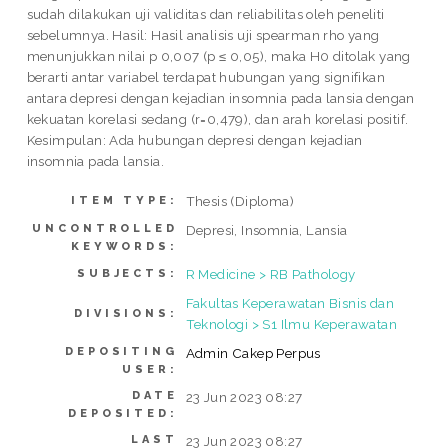
sudah dilakukan uji validitas dan reliabilitas oleh peneliti
sebelumnya. Hasil: Hasil analisis uji spearman rho yang
menunjukkan nilai p 0,007 (p ≤ 0,05), maka H0 ditolak yang
berarti antar variabel terdapat hubungan yang signifikan
antara depresi dengan kejadian insomnia pada lansia dengan
kekuatan korelasi sedang (r=0,479), dan arah korelasi positif.
Kesimpulan: Ada hubungan depresi dengan kejadian
insomnia pada lansia.
Thesis (Diploma)
ITEM TYPE:
UNCONTROLLED
Depresi, Insomnia, Lansia
KEYWORDS:
R Medicine > RB Pathology
SUBJECTS:
Fakultas Keperawatan Bisnis dan
DIVISIONS:
Teknologi > S1 Ilmu Keperawatan
DEPOSITING
Admin Cakep Perpus
USER:
DATE
23 Jun 2023 08:27
DEPOSITED:
LAST
23 Jun 2023 08:27