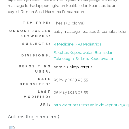
massage terhadap peningkatan kualitas dan kuantitas tidur
bayi di Rumah Sakit Hermina Pandanaran.
Thesis (Diploma)
ITEM TYPE:
UNCONTROLLED
baby massage, kualitas & kuantitas tidur
KEYWORDS:
R Medicine > RJ Pediatrics
SUBJECTS:
Fakultas Keperawatan Bisnis dan
DIVISIONS:
Teknologi > S1 Ilmu Keperawatan
DEPOSITING
Admin Cakep Perpus
USER:
DATE
05 May 2023 03:55
DEPOSITED:
LAST
05 May 2023 03:55
MODIFIED:
http://eprints.uwhs.ac.id/id/eprint/190
URI:
Actions (login required)