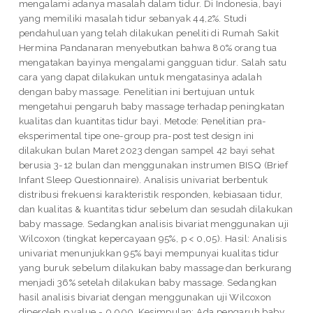
mengalami adanya masalah dalam tidur. Di Indonesia, bayi
yang memiliki masalah tidur sebanyak 44,2%. Studi
pendahuluan yang telah dilakukan peneliti di Rumah Sakit
Hermina Pandanaran menyebutkan bahwa 80% orang tua
mengatakan bayinya mengalami gangguan tidur. Salah satu
cara yang dapat dilakukan untuk mengatasinya adalah
dengan baby massage. Penelitian ini bertujuan untuk
mengetahui pengaruh baby massage terhadap peningkatan
kualitas dan kuantitas tidur bayi. Metode: Penelitian pra-
eksperimental tipe one-group pra-post test design ini
dilakukan bulan Maret 2023 dengan sampel 42 bayi sehat
berusia 3-12 bulan dan menggunakan instrumen BISQ (Brief
Infant Sleep Questionnaire). Analisis univariat berbentuk
distribusi frekuensi karakteristik responden, kebiasaan tidur,
dan kualitas & kuantitas tidur sebelum dan sesudah dilakukan
baby massage. Sedangkan analisis bivariat menggunakan uji
Wilcoxon (tingkat kepercayaan 95%, p < 0,05). Hasil: Analisis
univariat menunjukkan 95% bayi mempunyai kualitas tidur
yang buruk sebelum dilakukan baby massage dan berkurang
menjadi 36% setelah dilakukan baby massage. Sedangkan
hasil analisis bivariat dengan menggunakan uji Wilcoxon
diperoleh p value = 0,000. Kesimpulan: Ada pengaruh baby