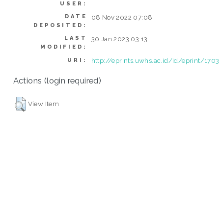
USER:
DATE
08 Nov 2022 07:08
DEPOSITED:
LAST
30 Jan 2023 03:13
MODIFIED:
http://eprints.uwhs.ac.id/id/eprint/1703
URI:
Actions (login required)
View Item