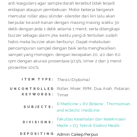
anti koagulans agar sample darah tersebut tidak terjadi
endapan ataupun pembekuan. Motor bekerja bergerak
memutar roller atau silinder-silender dari kiri lalu akan
berputar ke arah kanan dengan masing masing waktu 30
detik dengan jeda 1 detik selama 1 menit, serta dilengkapi
buzzer sebagai alarm jika waktu yang di tentukan sudah
habis maka buzzer akan berbunyi. Dapat melakukan
pencampuran sampel dengan baik serta menghasilkan
sampel yang Homogen, dengan kecepatan 20, 40 dan 60
rpm dengan akurasi prosentase 97,9%, timer 2 dan 3 menit
prosentse 100%.
Thesis (Diploma)
ITEM TYPE:
Roller, Mixer, RPM, Dua Arah, Putaran,
UNCONTROLLED
KEYWORDS:
Timer
R Medicine > RV Botanic, Thomsonian,
SUBJECTS:
and eclectic medicine
Fakultas Kesehatan dan Keteknisian
DIVISIONS:
Medik > D3 Teknik Elektro Medik
DEPOSITING
Admin Cakep Perpus