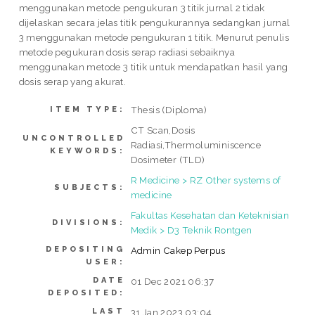
menggunakan metode pengukuran 3 titik jurnal 2 tidak
dijelaskan secara jelas titik pengukurannya sedangkan jurnal
3 menggunakan metode pengukuran 1 titik. Menurut penulis
metode pegukuran dosis serap radiasi sebaiknya
menggunakan metode 3 titik untuk mendapatkan hasil yang
dosis serap yang akurat.
Thesis (Diploma)
ITEM TYPE:
CT Scan,Dosis
UNCONTROLLED
Radiasi,Thermoluminiscence
KEYWORDS:
Dosimeter (TLD)
R Medicine > RZ Other systems of
SUBJECTS:
medicine
Fakultas Kesehatan dan Keteknisian
DIVISIONS:
Medik > D3 Teknik Rontgen
DEPOSITING
Admin Cakep Perpus
USER:
DATE
01 Dec 2021 06:37
DEPOSITED:
LAST
31 Jan 2023 03:04