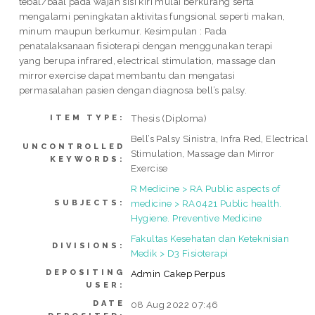
tebal/baal pada wajah sisi kiri mulai berkurang serta
mengalami peningkatan aktivitas fungsional seperti makan,
minum maupun berkumur. Kesimpulan : Pada
penatalaksanaan fisioterapi dengan menggunakan terapi
yang berupa infrared, electrical stimulation, massage dan
mirror exercise dapat membantu dan mengatasi
permasalahan pasien dengan diagnosa bell’s palsy.
Thesis (Diploma)
ITEM TYPE:
Bell’s Palsy Sinistra, Infra Red, Electrical
UNCONTROLLED
Stimulation, Massage dan Mirror
KEYWORDS:
Exercise
R Medicine > RA Public aspects of
medicine > RA0421 Public health.
SUBJECTS:
Hygiene. Preventive Medicine
Fakultas Kesehatan dan Keteknisian
DIVISIONS:
Medik > D3 Fisioterapi
DEPOSITING
Admin Cakep Perpus
USER:
DATE
08 Aug 2022 07:46