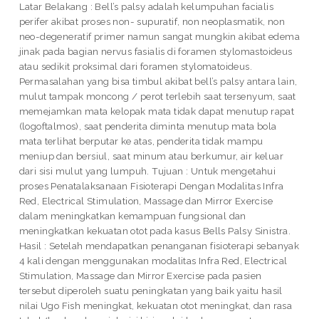
Latar Belakang : Bell’s palsy adalah kelumpuhan facialis
perifer akibat proses non- supuratif, non neoplasmatik, non
neo-degeneratif primer namun sangat mungkin akibat edema
jinak pada bagian nervus fasialis di foramen stylomastoideus
atau sedikit proksimal dari foramen stylomatoideus.
Permasalahan yang bisa timbul akibat bell’s palsy antara lain,
mulut tampak moncong / perot terlebih saat tersenyum, saat
memejamkan mata kelopak mata tidak dapat menutup rapat
(logoftalmos), saat penderita diminta menutup mata bola
mata terlihat berputar ke atas, penderita tidak mampu
meniup dan bersiul, saat minum atau berkumur, air keluar
dari sisi mulut yang lumpuh. Tujuan : Untuk mengetahui
proses Penatalaksanaan Fisioterapi Dengan Modalitas Infra
Red, Electrical Stimulation, Massage dan Mirror Exercise
dalam meningkatkan kemampuan fungsional dan
meningkatkan kekuatan otot pada kasus Bells Palsy Sinistra.
Hasil : Setelah mendapatkan penanganan fisioterapi sebanyak
4 kali dengan menggunakan modalitas Infra Red, Electrical
Stimulation, Massage dan Mirror Exercise pada pasien
tersebut diperoleh suatu peningkatan yang baik yaitu hasil
nilai Ugo Fish meningkat, kekuatan otot meningkat, dan rasa